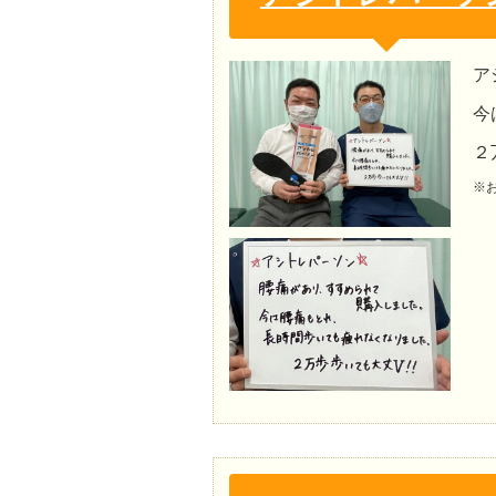
ア
今
２
※