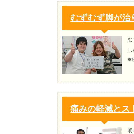
むずむず脚が治
む
し
※
痛みの軽減とス
明