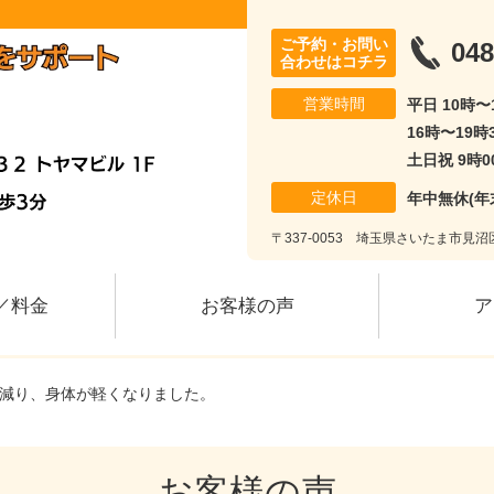
ご予約・お問い
048
合わせはコチラ
営業時間
平日 10時〜
16時〜19時
土日祝 9時0
定休日
年中無休(年
〒337-0053 埼玉県さいたま市見沼区
／料金
お客様の声
ア
が減り、身体が軽くなりました。
お客様の声