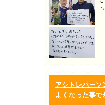
思
※
アシトレパーソ
よくなった事で