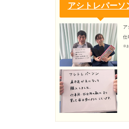
アシトレパーソ
ア
仕
※