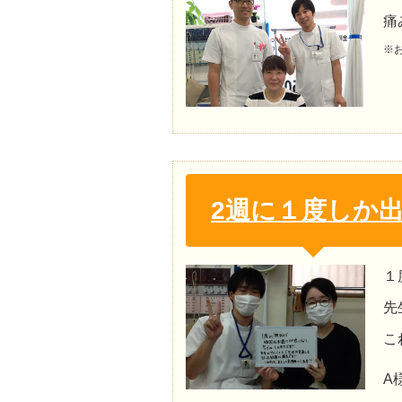
痛
※
2週に１度しか
１
先
こ
A