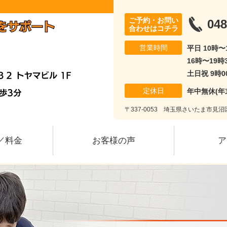
ご予約・お問い
048
合わせはコチラ
営業時間
平日 10時〜
16時〜19時
土日祝 9時0
定休日
年中無休(年
〒337-0053 埼玉県さいたま市見沼区
／料金
お客様の声
ア