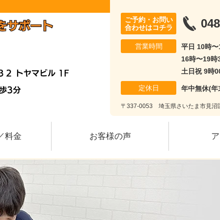
ご予約・お問い
048
合わせはコチラ
営業時間
平日 10時〜
16時〜19時
土日祝 9時0
定休日
年中無休(年
〒337-0053 埼玉県さいたま市見沼区
／料金
お客様の声
ア