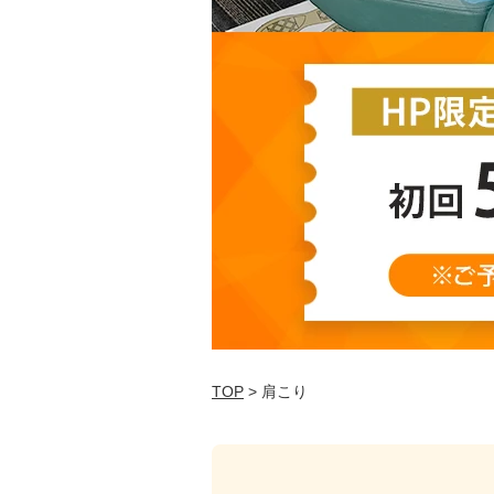
TOP
> 肩こり