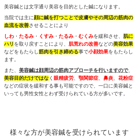
美容鍼とは文字通り美容を目的とした鍼になります。
当院では主に
顔に鍼を打つことで皮膚やその周辺の筋肉の
血流を改善
させることにより
しわ
・
たるみ
・
くすみ
・
たるみ
・
むくみ
を緩和させ、
肌に
ハリ
を取り戻すことにより、
肌荒れの改善
などの
美容効果
などをもたらし
筋肉を引き締める
事で
小顔効果
をもたらし
ます。
また、
美容鍼は顔周辺の筋肉アプローチを行いますので
、
美容目的だけではな
く
眼精疲労
、
顎関節症
、
鼻炎
、
花粉症
などの症状を緩和する事も可能ですので、一口に美容鍼と
いっても男性女性とわず受けられている方が多いです。
様々な方が美容鍼を受けられています