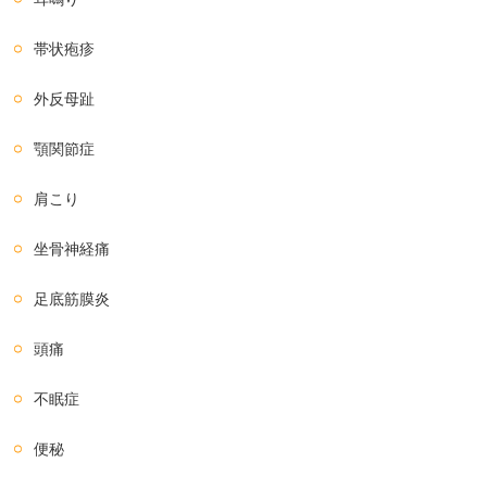
帯状疱疹
外反母趾
顎関節症
肩こり
坐骨神経痛
足底筋膜炎
頭痛
不眠症
便秘