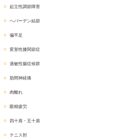
起立性調節障害
ヘバーデン結節
偏平足
変形性膝関節症
過敏性腸症候群
肋間神経痛
肉離れ
眼精疲労
四十肩・五十肩
テニス肘