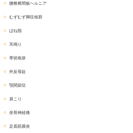
腰椎椎間板ヘルニア
むずむず脚症候群
ばね指
耳鳴り
帯状疱疹
外反母趾
顎関節症
肩こり
坐骨神経痛
足底筋膜炎