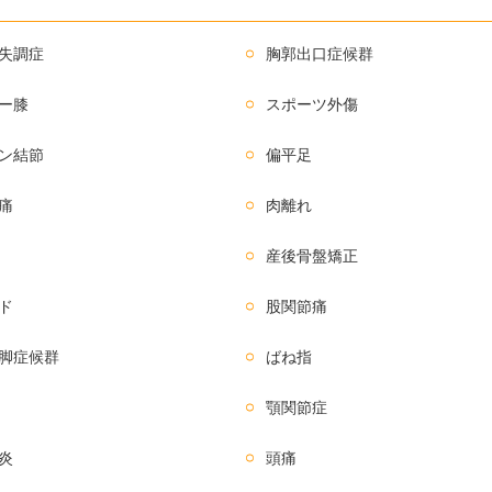
失調症
胸郭出口症候群
ー膝
スポーツ外傷
ン結節
偏平足
痛
肉離れ
産後骨盤矯正
ド
股関節痛
脚症候群
ばね指
顎関節症
炎
頭痛