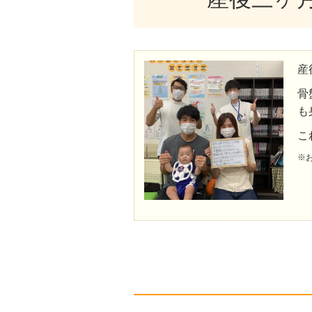
産
骨
も
こ
※