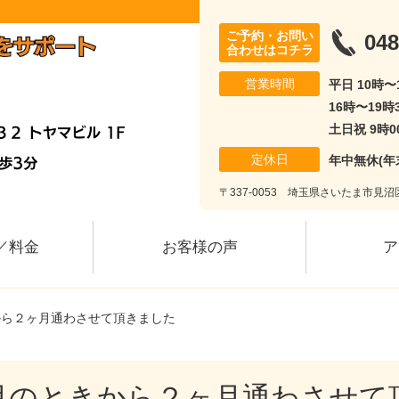
ご予約・お問い
048
合わせはコチラ
営業時間
平日 10時〜
16時〜19時
土日祝 9時0
定休日
年中無休(年
〒337-0053 埼玉県さいたま市見沼区
／料金
お客様の声
ア
から２ヶ月通わさせて頂きました
月のときから２ヶ月通わさせて