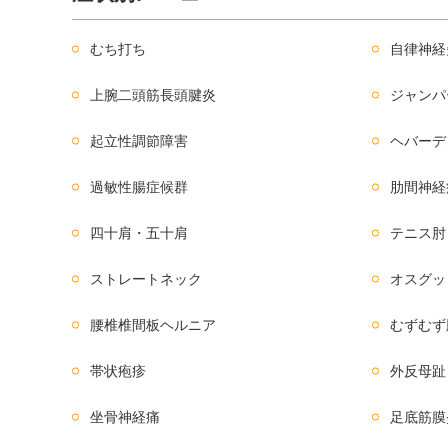
むち打ち
自律神経
上腕二頭筋長頭腱炎
ジャンパ
起立性調節障害
ヘバーデ
過敏性腸症候群
肋間神経
四十肩・五十肩
テニス肘
ストレートネック
オスグッ
腰椎椎間板ヘルニア
むずむず
帯状疱疹
外反母趾
坐骨神経痛
足底筋膜