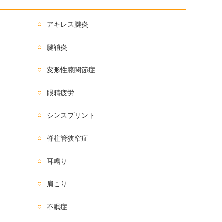
アキレス腱炎
腱鞘炎
変形性膝関節症
眼精疲労
シンスプリント
脊柱管狭窄症
耳鳴り
肩こり
不眠症