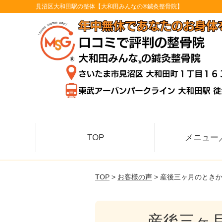
見沼区大和田駅の整体【大和田みんなの®鍼灸整骨院】
TOP
メニュー
TOP
>
お客様の声
> 産後三ヶ月のとき
産後三ヶ