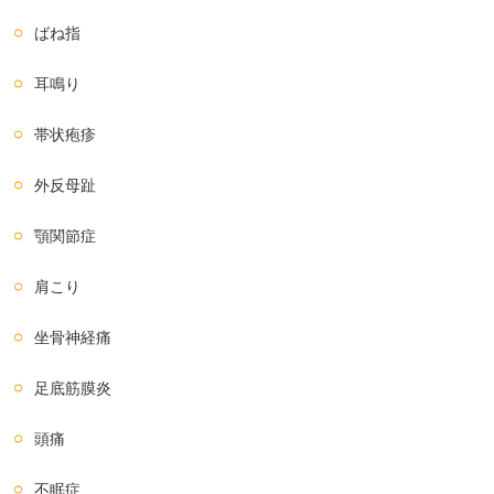
ばね指
耳鳴り
帯状疱疹
外反母趾
顎関節症
肩こり
坐骨神経痛
足底筋膜炎
頭痛
不眠症