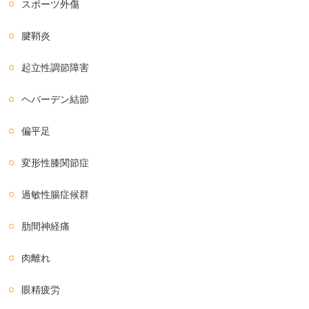
スポーツ外傷
腱鞘炎
起立性調節障害
ヘバーデン結節
偏平足
変形性膝関節症
過敏性腸症候群
肋間神経痛
肉離れ
眼精疲労