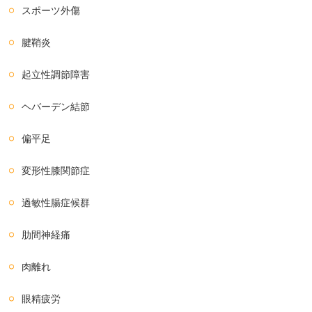
スポーツ外傷
腱鞘炎
起立性調節障害
ヘバーデン結節
偏平足
変形性膝関節症
過敏性腸症候群
肋間神経痛
肉離れ
眼精疲労