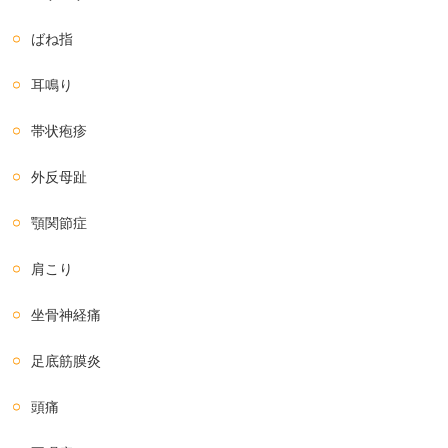
ばね指
耳鳴り
帯状疱疹
外反母趾
顎関節症
肩こり
坐骨神経痛
足底筋膜炎
頭痛