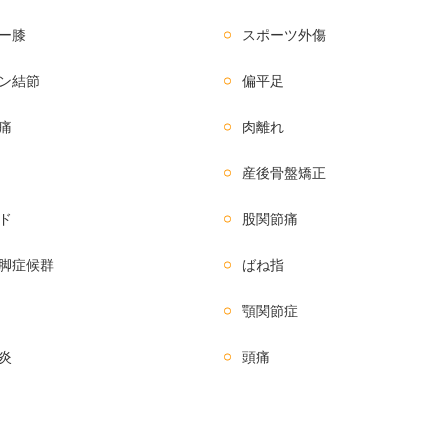
ー膝
スポーツ外傷
ン結節
偏平足
痛
肉離れ
産後骨盤矯正
ド
股関節痛
脚症候群
ばね指
顎関節症
炎
頭痛