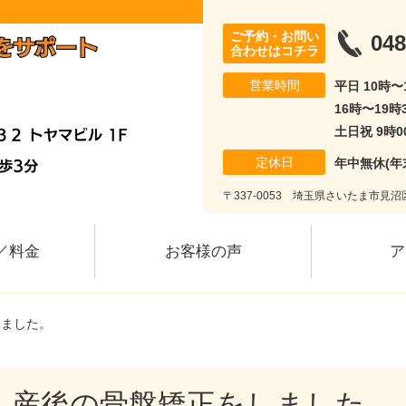
ご予約・お問い
048
合わせはコチラ
営業時間
平日 10時〜
16時〜19時
土日祝 9時0
定休日
年中無休(年
〒337-0053 埼玉県さいたま市見沼区
／料金
お客様の声
ア
しました。
産後の骨盤矯正をしました。