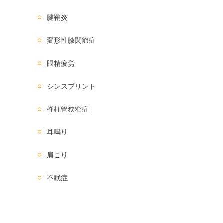
腱鞘炎
変形性膝関節症
眼精疲労
シンスプリント
脊柱管狭窄症
耳鳴り
肩こり
不眠症