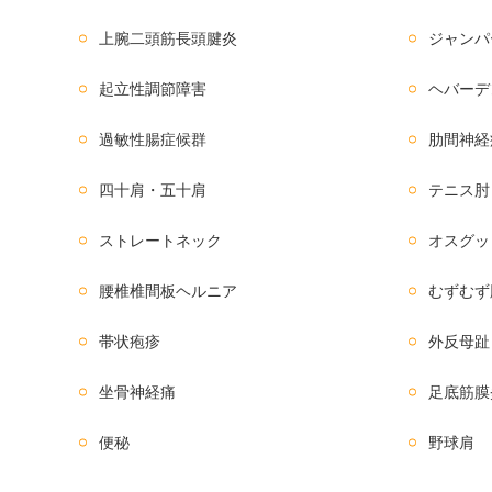
上腕二頭筋長頭腱炎
ジャンパ
起立性調節障害
ヘバーデ
過敏性腸症候群
肋間神経
四十肩・五十肩
テニス肘
ストレートネック
オスグッ
腰椎椎間板ヘルニア
むずむず
帯状疱疹
外反母趾
坐骨神経痛
足底筋膜
便秘
野球肩