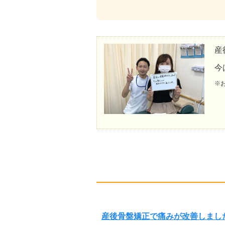
産
今
※
産後骨盤矯正で痛みが改善しまし