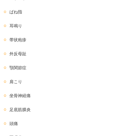
ばね指
耳鳴り
帯状疱疹
外反母趾
顎関節症
肩こり
坐骨神経痛
足底筋膜炎
頭痛