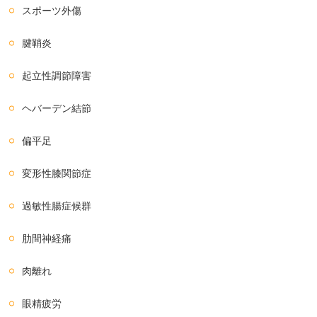
スポーツ外傷
腱鞘炎
起立性調節障害
ヘバーデン結節
偏平足
変形性膝関節症
過敏性腸症候群
肋間神経痛
肉離れ
眼精疲労