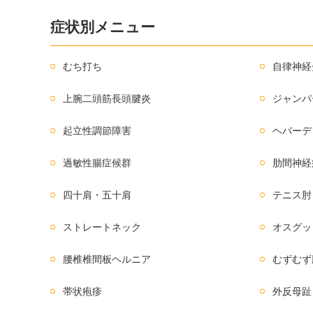
症状別メニュー
むち打ち
自律神経
上腕二頭筋長頭腱炎
ジャンパ
起立性調節障害
ヘバーデ
過敏性腸症候群
肋間神経
四十肩・五十肩
テニス肘
ストレートネック
オスグッ
腰椎椎間板ヘルニア
むずむず
帯状疱疹
外反母趾