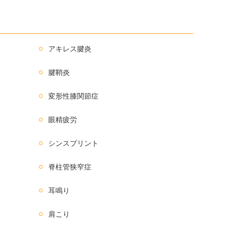
アキレス腱炎
腱鞘炎
変形性膝関節症
眼精疲労
シンスプリント
脊柱管狭窄症
耳鳴り
肩こり