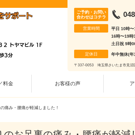
ご予約・お問い
048
合わせはコチラ
営業時間
平日 10時〜
16時〜19時
土日祝 9時0
定休日
年中無休(年
〒337-0053 埼玉県さいたま市見沼区
／料金
お客様の声
ア
裏の痛み・腰痛が軽減しました！
りのお足裏の痛み・腰痛が軽減