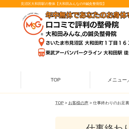
見沼区大和田駅の整体【大和田みんなの®鍼灸整骨院】
TOP
メニュー
TOP
>
お客様の声
> 仕事終わりのお足
仕事終わ