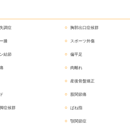
失調症
胸郭出口症候群
ー膝
スポーツ外傷
ン結節
偏平足
痛
肉離れ
産後骨盤矯正
ド
股関節痛
脚症候群
ばね指
顎関節症