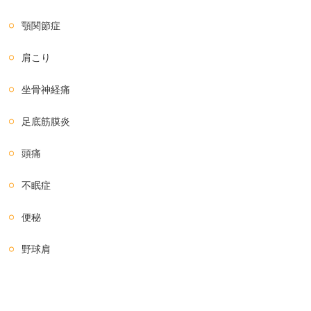
顎関節症
肩こり
坐骨神経痛
足底筋膜炎
頭痛
不眠症
便秘
野球肩