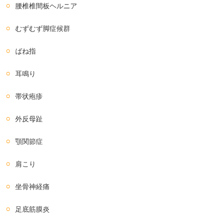
腰椎椎間板ヘルニア
むずむず脚症候群
ばね指
耳鳴り
帯状疱疹
外反母趾
顎関節症
肩こり
坐骨神経痛
足底筋膜炎