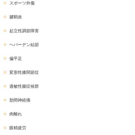
スポーツ外傷
腱鞘炎
起立性調節障害
ヘバーデン結節
偏平足
変形性膝関節症
過敏性腸症候群
肋間神経痛
肉離れ
眼精疲労