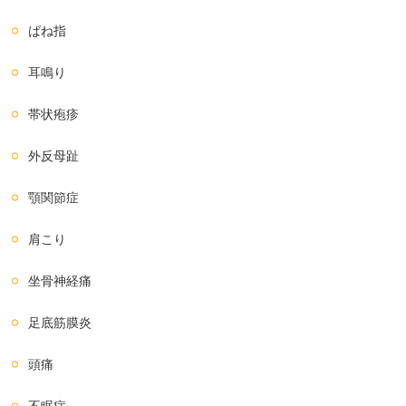
ばね指
耳鳴り
帯状疱疹
外反母趾
顎関節症
肩こり
坐骨神経痛
足底筋膜炎
頭痛
不眠症