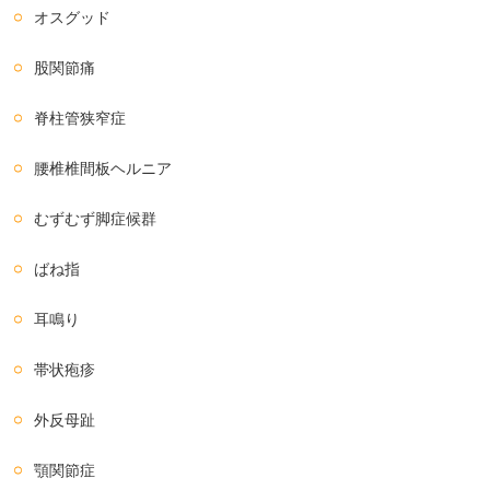
オスグッド
股関節痛
脊柱管狭窄症
腰椎椎間板ヘルニア
むずむず脚症候群
ばね指
耳鳴り
帯状疱疹
外反母趾
顎関節症