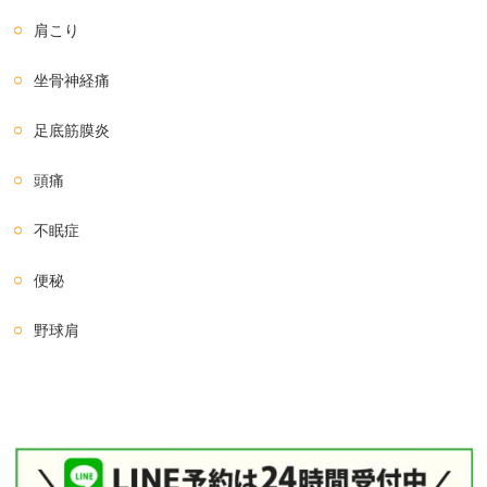
肩こり
坐骨神経痛
足底筋膜炎
頭痛
不眠症
便秘
野球肩