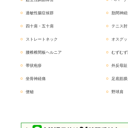
過敏性腸症候群
肋間神経
四十肩・五十肩
テニス肘
ストレートネック
オスグッ
腰椎椎間板ヘルニア
むずむず
帯状疱疹
外反母趾
坐骨神経痛
足底筋膜
便秘
野球肩