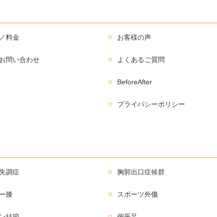
／料金
お客様の声
お問い合わせ
よくあるご質問
BeforeAfter
プライバシーポリシー
失調症
胸郭出口症候群
ー膝
スポーツ外傷
ン結節
偏平足