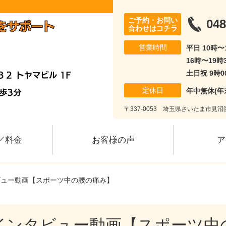
ご予約・お問い
048
合わせはコチラ
営業時間
平日 10時〜
16時〜19時
土日祝 9時0
定休日
年中無休(年
〒337-0053 埼玉県さいたま市見沼区
／料金
お客様の声
ア
ビュー動画【スポーツ中の腰の痛み】
インタビュー動画【スポーツ中