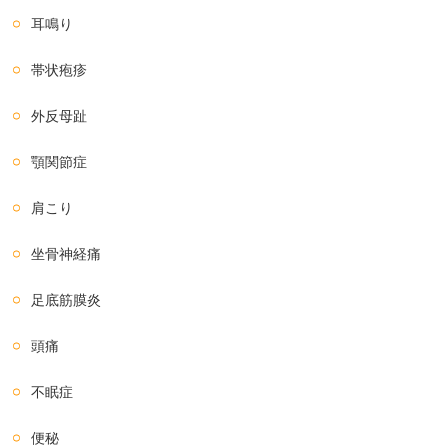
耳鳴り
帯状疱疹
外反母趾
顎関節症
肩こり
坐骨神経痛
足底筋膜炎
頭痛
不眠症
便秘