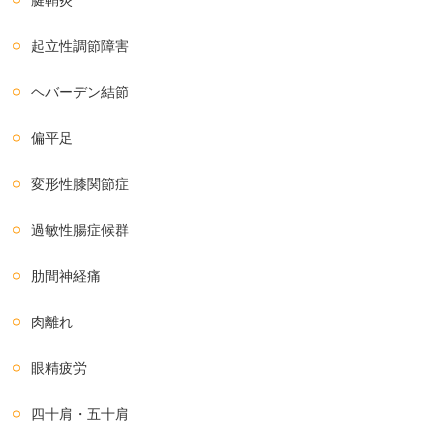
腱鞘炎
起立性調節障害
ヘバーデン結節
偏平足
変形性膝関節症
過敏性腸症候群
肋間神経痛
肉離れ
眼精疲労
四十肩・五十肩