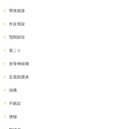
帯状疱疹
外反母趾
顎関節症
肩こり
坐骨神経痛
足底筋膜炎
頭痛
不眠症
便秘