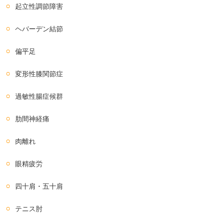
起立性調節障害
ヘバーデン結節
偏平足
変形性膝関節症
過敏性腸症候群
肋間神経痛
肉離れ
眼精疲労
四十肩・五十肩
テニス肘